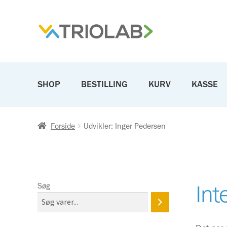
Spring
Spring
til
til
navigation
indhold
SHOP
BESTILLING
KURV
KASSE
Forside
Udvikler: Inger Pedersen
Int
Søg