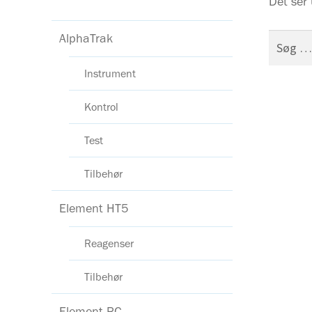
Det ser 
AlphaTrak
Søg
efter:
Instrument
Kontrol
Test
Tilbehør
Element HT5
Reagenser
Tilbehør
Element RC