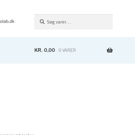
Søg
Søg
iolab.dk
efter:
KR.
0,00
0 VARER