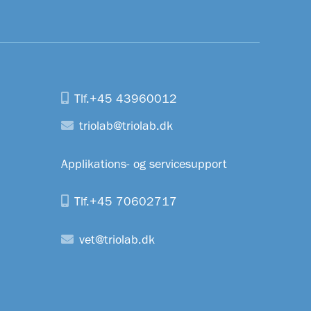
Tlf.+45 43960012
triolab@triolab.dk
Applikations- og servicesupport
Tlf.+45 70602717
vet@triolab.dk